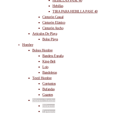
HEBILLAS PASE 40
Hebillas
TIRA PARA HEBILLA PASE 40
Cinturón Casual
Cinturón Elástico
Cinturón Ancho
Articulos De Playa
Bolso Playa
Hombre
Bolsos Hombre
Bandera España
King-Belt
Lois
Bandoleras
Textil Hombre
Conjuntos
Bufandas
Guantes
Billetero Hombre
Billeteros
Tarjeteros