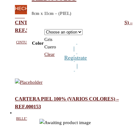
HECHO EN ESPAÑA-
8cm x 11cm – (PIEL)
PIEL
CINTURON PIEL SERRAJE (VARIOS COLORES) –
REF.5444/35
Gris
Cinturón hombre
,
Cinturón casual
Color
Cuero
Clear
Regístrate
CARTERA PIEL 100% (VARIOS COLORES) –
REF.000153
Billetero hombre
,
Billeteros