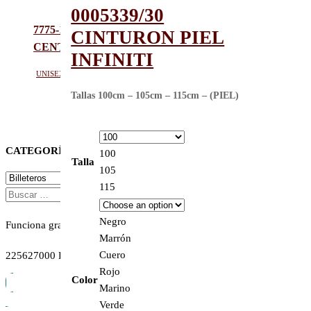
0005339/30
7775-12 PULSERA PIEL MONTAÑA PESPUNTE
CINTURON PIEL
CENTRAL BEIGE
INFINITI
Unisex
Tallas 100cm – 105cm – 115cm – (PIEL)
CATEGORÍAS
100
Talla
105
115
BUSCAR:
Negro
Funciona gracias a
WordPress
|
Tema:
Envo Online Store
Marrón
Cuero
225627000 BILLETERO PIEL
Rojo
Color
Marino
Regístrate
Verde