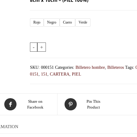
8cm x 10cm – (PIEL 100%)
Rojo
Negro
Cuero
Verde
-
+
SKU:
000151
Categories:
Billetero hombre
,
Billeteros
Tags:
0151
,
151
,
CARTERA
,
PIEL
Share on
Pin This
Facebook
Product
RMATION