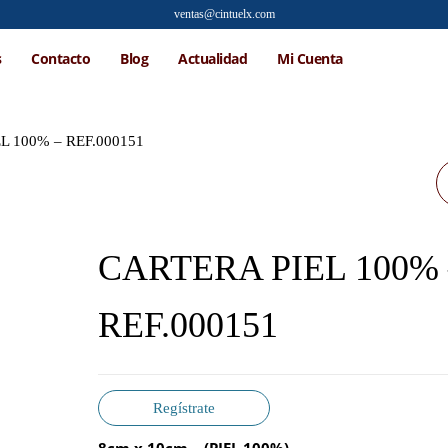
ventas@cintuelx.com
s
Contacto
Blog
Actualidad
Mi Cuenta
L 100% – REF.000151
CAJA MEDIAS PARA
PROBAR CALZADO -
CARTERA PIEL 100% 
REF.00011
REF.000151
Regístrate