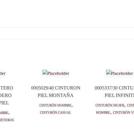
ETERO
0005029/40 CINTURON
0005337/30 CINT
DERO
PIEL MONTAÑA
PIEL INFINIT
PIEL
Cinturón hombre
,
Cinturón mujer
,
Cin
Cinturón casual
hombre
,
Cinturón v
mbre
,
jeteros