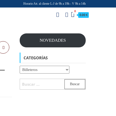
Horario Att. al cliente L-J de 9h a 19h - V 9h a 14h
0
0.00 €
NOVEDADES
CATEGORÍAS
–
BUSCAR: