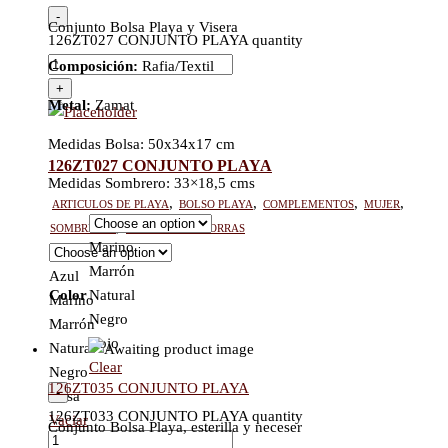
-
Conjunto Bolsa Playa y Visera
126ZT027 CONJUNTO PLAYA quantity
Composición:
Rafia/Textil
+
Metal:
Zamat
Medidas Bolsa: 50x34x17 cm
126ZT027 CONJUNTO PLAYA
Medidas Sombrero: 33×18,5 cms
Articulos de playa
,
Bolso Playa
,
Complementos
,
Mujer
,
Sombreros
,
Sombreros / Gorras
Marino
Marrón
Azul
Color
Natural
Marino
Negro
Marrón
Rojo
Natural
Clear
Negro
126ZT035 CONJUNTO PLAYA
-
Rosa
126ZT033 CONJUNTO PLAYA quantity
Vaciar
Conjunto Bolsa Playa, esterilla y neceser
Ver