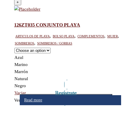
+
126ZT035 CONJUNTO PLAYA
Articulos de playa
,
Bolso Playa
,
Complementos
,
Mujer
,
Sombreros
,
Sombreros / Gorras
Azul
Marino
Marrón
Natural
Negro
Regístrate
Regístrate
Regístrate
Regístrate
Regístrate
Regístrate
Regístrate
Regístrate
Vaciar
Add to cart
Add to cart
Add to cart
Add to cart
Ver
Read more
Read more
Read more
Read more