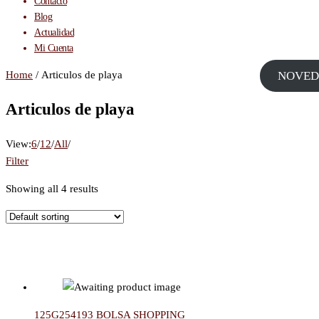
Contacto
Blog
Actualidad
Mi Cuenta
Home
/ Articulos de playa
NOVED
Articulos de playa
View:
6
/
12
/
All
/
Filter
Showing all 4 results
125G254193 BOLSA SHOPPING