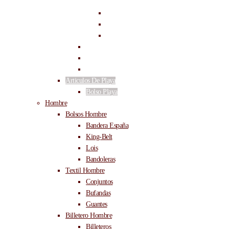
Cinturón De 3.5 Cms
HEBILLAS PASE 40
Hebillas
TIRA PARA HEBILLA PASE 40
Cinturón Casual
Cinturón Elástico
Cinturón Ancho
Articulos De Playa
Bolso Playa
Hombre
Bolsos Hombre
Bandera España
King-Belt
Lois
Bandoleras
Textil Hombre
Conjuntos
Bufandas
Guantes
Billetero Hombre
Billeteros