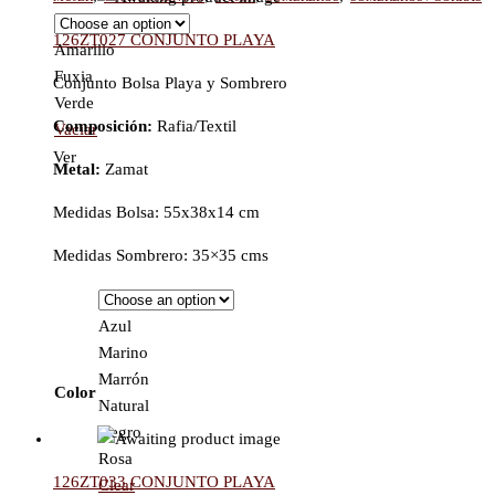
126ZT027 CONJUNTO PLAYA
Amarillo
Fuxia
Conjunto Bolsa Playa y Sombrero
Verde
Composición:
Rafia/Textil
Vaciar
Ver
Metal:
Zamat
Medidas Bolsa: 55x38x14 cm
Medidas Sombrero: 35×35 cms
Azul
Marino
Marrón
Color
Natural
Negro
Rosa
126ZT033 CONJUNTO PLAYA
Clear