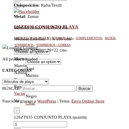
+
Composición:
Rafia/Textil
Metal:
Zamat
126ZT033 CONJUNTO PLAYA
Medidas Bolsa: 55x38x14 cm
Articulos de playa
,
Bolso Playa
,
Complementos
,
Mujer
,
Medidas Esterilla: 71 x 100 cms
Sombreros
,
Sombreros / Gorras
Loading...
Medidas Neceser: 29×22 cms
Marino
All products loaded
Marrón
Azul
CATEGORÍAS
Natural
Marino
Negro
Color
Marrón
Rojo
BUSCAR:
Natural
Vaciar
Negro
Ver
Funciona gracias a
WordPress
|
Tema:
Envo Online Store
Clear
-
126ZT035 CONJUNTO PLAYA quantity