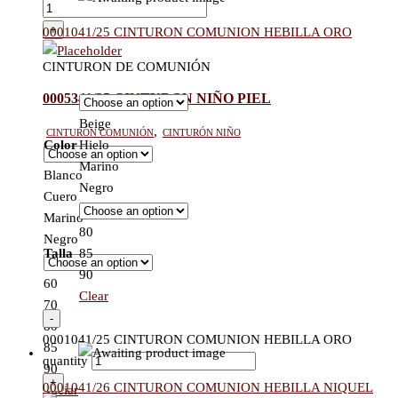
+
0001041/25 CINTURON COMUNION HEBILLA ORO
CINTURON DE COMUNIÓN
0005341/25 CINTURON NIÑO PIEL
Beige
Cinturón comunión
,
Cinturón niño
Color
Hielo
Marino
Blanco
Negro
Cuero
Marino
80
Negro
Talla
85
90
60
Clear
70
-
80
0001041/25 CINTURON COMUNION HEBILLA ORO
85
quantity
90
+
0001041/26 CINTURON COMUNION HEBILLA NIQUEL
Vaciar