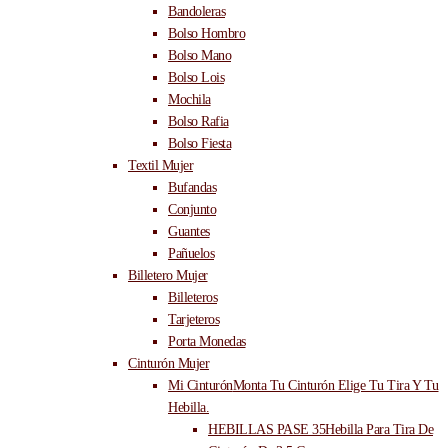
Bandoleras
Bolso Hombro
Bolso Mano
Bolso Lois
Mochila
Bolso Rafia
Bolso Fiesta
Textil Mujer
Bufandas
Conjunto
Guantes
Pañuelos
Billetero Mujer
Billeteros
Tarjeteros
Porta Monedas
Cinturón Mujer
Mi Cinturón
Monta Tu Cinturón Elige Tu Tira Y Tu
Hebilla.
HEBILLAS PASE 35
Hebilla Para Tira De