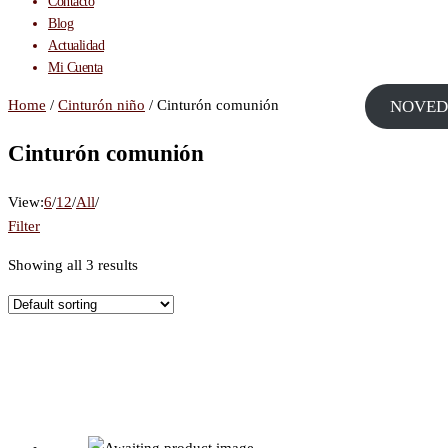
Contacto
Blog
Actualidad
Mi Cuenta
Home
/
Cinturón niño
/ Cinturón comunión
NOVED
Cinturón comunión
View:
6
/
12
/
All
/
Filter
Showing all 3 results