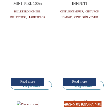
MINI- PIEL 100%
INFINITI
Billetero hombre
,
Cinturón mujer
,
Cinturón
Billeteros
,
Tarjeteros
hombre
,
Cinturón vestir
Read more
Read more
Regístrate
Regístrate
HECHO EN ESPAÑA-PIEL