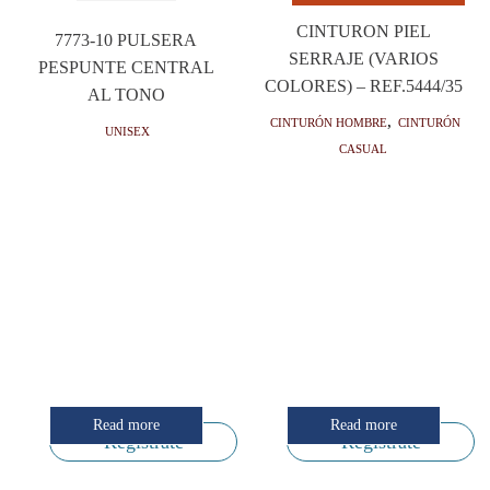
CINTURON PIEL
7773-10 PULSERA
SERRAJE (VARIOS
PESPUNTE CENTRAL
COLORES) – REF.5444/35
AL TONO
Cinturón hombre
,
Cinturón
Unisex
casual
Read more
Read more
Regístrate
Regístrate