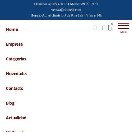
Saltar
Llámanos al 965 430 151
Móvil 689 99 19 53
ventas@cintuelx.com
al
Horario Att. al cliente L-J de 9h a 19h - V 9h a 14h
contenido
Emilio
Venta al
0
por
Home
Faraoni
Menú
mayor de
accesorios
Empresa
de moda
Categorías
Novedades
Contacto
Blog
Actualidad