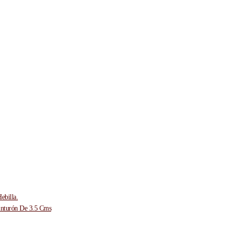
ebilla.
inturón De 3.5 Cms