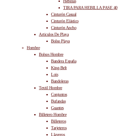
Hebillas
TIRA PARA HEBILLA PASE 40
Cinturón Casual
Cinturón Elástico
Cinturón Ancho
Articulos De Playa
Bolso Playa
Hombre
Bolsos Hombre
Bandera España
King-Belt
Lois
Bandoleras
Textil Hombre
Conjuntos
Bufandas
Guantes
Billetero Hombre
Billeteros
Tarjeteros
Llaveros