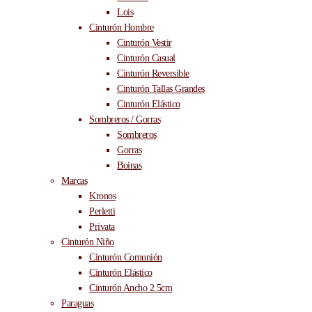
Lois
Cinturón Hombre
Cinturón Vestir
Cinturón Casual
Cinturón Reversible
Cinturón Tallas Grandes
Cinturón Elástico
Sombreros / Gorras
Sombreros
Gorras
Boinas
Marcas
Kronos
Perletti
Privata
Cinturón Niño
Cinturón Comunión
Cinturón Elástico
Cinturón Ancho 2.5cm
Paraguas