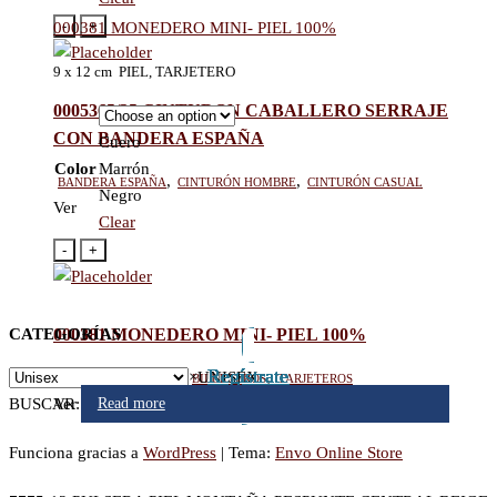
-
+
000381 MONEDERO MINI- PIEL 100%
9
x 12 cm PIEL, TARJETERO
0005365/35 CINTURON CABALLERO SERRAJE
CON BANDERA ESPAÑA
Cuero
Color
Marrón
Bandera España
,
Cinturón hombre
,
Cinturón casual
Negro
Ver
Clear
-
+
CATEGORÍAS
000381 MONEDERO MINI- PIEL 100%
Regístrate
Regístrate
Regístrate
Regístrate
Regístrate
Regístrate
Regístrate
Regístrate
Billetero hombre
,
Billeteros
,
Tarjeteros
×
UNISEX
Ver
BUSCAR:
Read more
Read more
Read more
Read more
Funciona gracias a
WordPress
|
Tema:
Envo Online Store