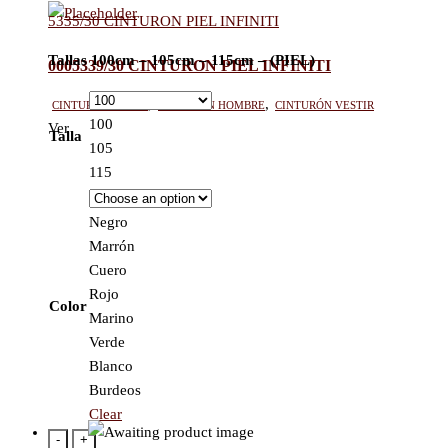
5335/30 CINTURON PIEL INFINITI
Tallas 100cm – 105cm – 115cm – (PIEL)
0005339/30 CINTURON PIEL INFINITI
Cinturón mujer
,
Cinturón hombre
,
Cinturón vestir
100
Ver
Talla
105
115
Negro
Marrón
Cuero
Rojo
Color
Marino
Verde
Blanco
Burdeos
Clear
-
+