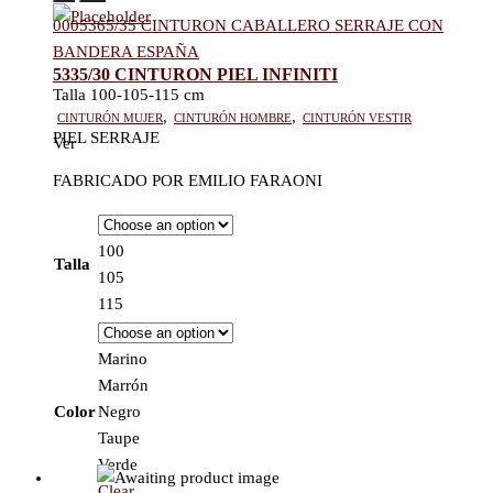
0005365/35 CINTURON CABALLERO SERRAJE CON
BANDERA ESPAÑA
5335/30 CINTURON PIEL INFINITI
Talla 100-105-115 cm
Cinturón mujer
,
Cinturón hombre
,
Cinturón vestir
PIEL SERRAJE
Ver
FABRICADO POR EMILIO FARAONI
100
Talla
105
115
Marino
Marrón
Color
Negro
Taupe
Verde
Clear