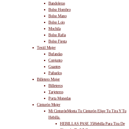
Bandoleras
Bolso Hombro
Bolso Mano
Bolso Lois
Mochila
Bolso Rafia
Bolso Fiesta
Textil Mujer
Bufandas
Conjunto
Guantes
Pañuelos
Billetero Mujer
Billeteros
Tarjeteros
Porta Monedas
Cinturón Mujer
Mi Cinturón
Monta Tu Cinturón Elige Tu Tira Y Tu
Hebilla.
HEBILLAS PASE 35
Hebilla Para Tira De