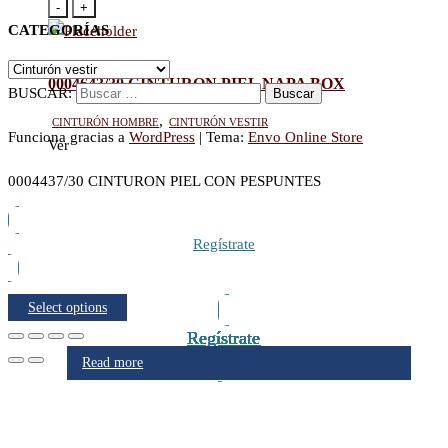
-
+
CATEGORÍAS
0004643/30 CINTURON PIEL NAPA BOX
BUSCAR:
Cinturón hombre
,
Cinturón vestir
Funciona gracias a
WordPress
|
Tema:
Envo Online Store
Ver
0004437/30 CINTURON PIEL CON PESPUNTES
Regístrate
Select options
Regístrate
Regístrate
Regístrate
Regístrate
Regístrate
Regístrate
Regístrate
Regístrate
Read more
Read more
Read more