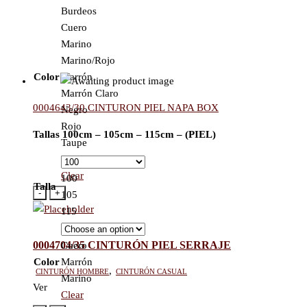
Burdeos
Cuero
Marino
Marino/Rojo
Color
Marrón
Marrón Claro
0004643/30 CINTURON PIEL NAPA BOX
Negro
Rojo
Tallas 100cm – 105cm – 115cm – (PIEL)
Taupe
Verde
Clear
100
Talla
-
+
105
115
0004704/35 CINTURÓN PIEL SERRAJE
Cuero
Color
Marrón
Cinturón hombre
,
Cinturón casual
Marino
Ver
Clear