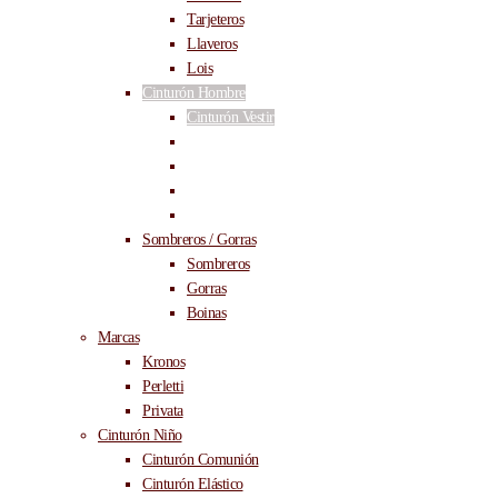
Tarjeteros
Llaveros
Lois
Cinturón Hombre
Cinturón Vestir
Cinturón Casual
Cinturón Reversible
Cinturón Tallas Grandes
Cinturón Elástico
Sombreros / Gorras
Sombreros
Gorras
Boinas
Marcas
Kronos
Perletti
Privata
Cinturón Niño
Cinturón Comunión
Cinturón Elástico