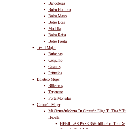
Bandoleras
Bolso Hombro
Bolso Mano
Bolso Lois
Mochila
Bolso Rafia
Bolso Fiesta
Textil Mujer
Bufandas
Conjunto
Guantes
Pañuelos
Billetero Mujer
Billeteros
Tarjeteros
Porta Monedas
Cinturón Mujer
Mi Cinturón
Monta Tu Cinturón Elige Tu Tira Y Tu
Hebilla.
HEBILLAS PASE 35
Hebilla Para Tira De