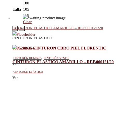
100
Talla
105
115
Clear
CINTURON ELASTICO AMARILLO – REF.000121/20
-
+
CINTURON ELASTICO
0005202/35 CINTURON CBRO PIEL FLORENTIC
Cinturón hombre
,
Cinturón vestir
CINTURON ELASTICO AMARILLO – REF.000121/20
Ver
Cinturón elástico
Ver