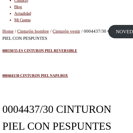
Contacto
Blog
Actualidad
Mi Cuenta
Home
/
Cinturón hombre
/
Cinturón vestir
/ 0004437/30 CINTURON
NOVED
PIEL CON PESPUNTES
000330/35-ES CINTURON PIEL REVERSIBLE
0004643/30 CINTURON PIEL NAPA BOX
0004437/30 CINTURON
PIEL CON PESPUNTES