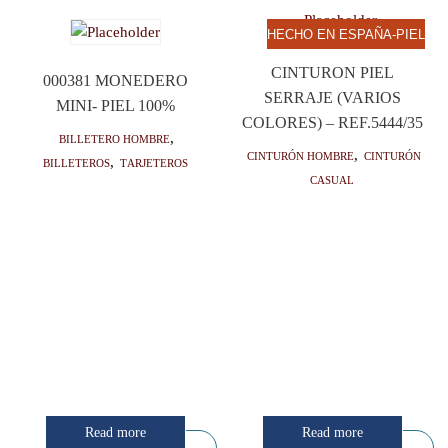
HECHO EN ESPAÑA-PIEL
CINTURON PIEL
000381 MONEDERO
SERRAJE (VARIOS
MINI- PIEL 100%
COLORES) – REF.5444/35
Billetero hombre
,
Cinturón hombre
,
Cinturón
Billeteros
,
Tarjeteros
casual
Read more
Read more