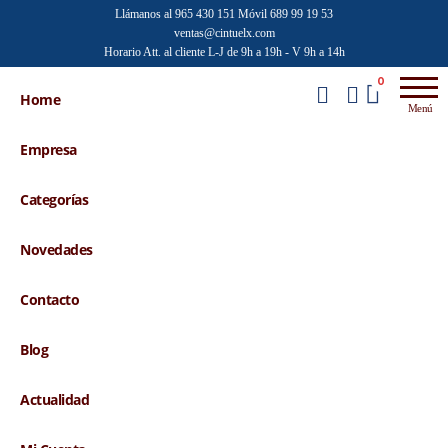
Saltar
Llámanos al 965 430 151
Móvil 689 99 19 53
ventas@cintuelx.com
al
Horario Att. al cliente L-J de 9h a 19h - V 9h a 14h
contenido
Emilio
Venta al
0
por
Home
Faraoni
Menú
mayor de
accesorios
Empresa
de moda
Categorías
Novedades
Contacto
Blog
Actualidad