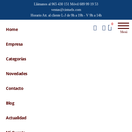
Saltar
Llámanos al 965 430 151
Móvil 689 99 19 53
ventas@cintuelx.com
al
Horario Att. al cliente L-J de 9h a 19h - V 9h a 14h
contenido
Emilio
Venta al
0
por
Home
Faraoni
Menú
mayor de
accesorios
Empresa
de moda
Categorías
Novedades
Contacto
Blog
Actualidad