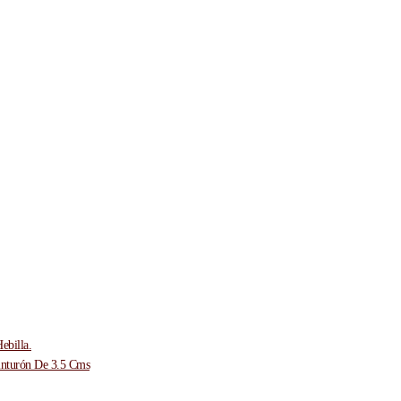
ebilla.
inturón De 3.5 Cms