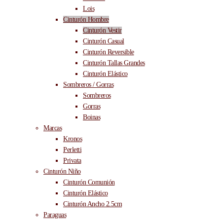
Lois
Cinturón Hombre
Cinturón Vestir
Cinturón Casual
Cinturón Reversible
Cinturón Tallas Grandes
Cinturón Elástico
Sombreros / Gorras
Sombreros
Gorras
Boinas
Marcas
Kronos
Perletti
Privata
Cinturón Niño
Cinturón Comunión
Cinturón Elástico
Cinturón Ancho 2.5cm
Paraguas