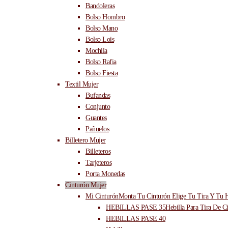
Bandoleras
Bolso Hombro
Bolso Mano
Bolso Lois
Mochila
Bolso Rafia
Bolso Fiesta
Textil Mujer
Bufandas
Conjunto
Guantes
Pañuelos
Billetero Mujer
Billeteros
Tarjeteros
Porta Monedas
Cinturón Mujer
Mi Cinturón
Monta Tu Cinturón Elige Tu Tira Y Tu H
HEBILLAS PASE 35
Hebilla Para Tira De C
HEBILLAS PASE 40