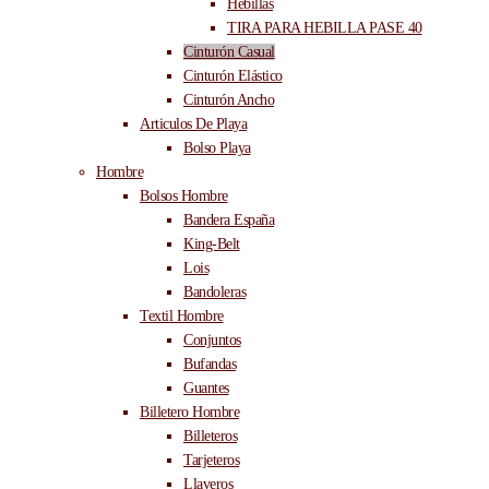
Hebillas
TIRA PARA HEBILLA PASE 40
Cinturón Casual
Cinturón Elástico
Cinturón Ancho
Articulos De Playa
Bolso Playa
Hombre
Bolsos Hombre
Bandera España
King-Belt
Lois
Bandoleras
Textil Hombre
Conjuntos
Bufandas
Guantes
Billetero Hombre
Billeteros
Tarjeteros
Llaveros