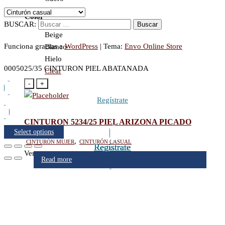
Rojo
Color
Marino
BUSCAR:
Beige
Funciona gracias a
WordPress
|
Tema:
Envo Online Store
Blanco
Hielo
0005025/35 CINTURON PIEL ABATANADA
Clear
-
+
Regístrate
CINTURON 5234/25 PIEL ARIZONA PICADO
Select options
Cinturón mujer
,
Cinturón casual
Regístrate
Regístrate
Regístrate
Regístrate
Regístrate
Regístrate
Regístrate
Regístrate
Ver
Read more
Read more
Read more