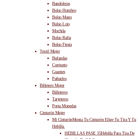
Bandoleras
Bolso Hombro
Bolso Mano
Bolso Lois
Mochila
Bolso Rafia
Bolso Fiesta
Textil Mujer
Bufandas
Conjunto
Guantes
Pañuelos
Billetero Mujer
Billeteros
Tarjeteros
Porta Monedas
Cinturón Mujer
Mi Cinturón
Monta Tu Cinturón Elige Tu Tira Y Tu
Hebilla.
HEBILLAS PASE 35
Hebilla Para Tira De