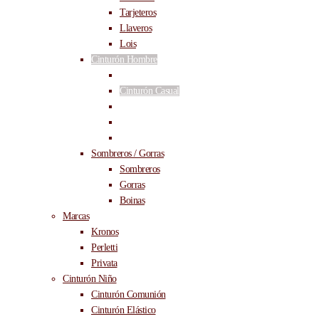
Tarjeteros
Llaveros
Lois
Cinturón Hombre
Cinturón Vestir
Cinturón Casual
Cinturón Reversible
Cinturón Tallas Grandes
Cinturón Elástico
Sombreros / Gorras
Sombreros
Gorras
Boinas
Marcas
Kronos
Perletti
Privata
Cinturón Niño
Cinturón Comunión
Cinturón Elástico