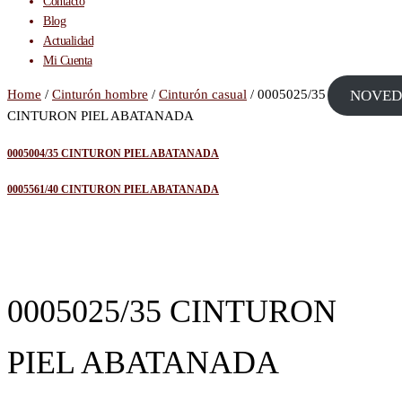
Contacto
Blog
Actualidad
Mi Cuenta
Home
/
Cinturón hombre
/
Cinturón casual
/ 0005025/35
NOVED
CINTURON PIEL ABATANADA
0005004/35 CINTURON PIEL ABATANADA
0005561/40 CINTURON PIEL ABATANADA
0005025/35 CINTURON
PIEL ABATANADA