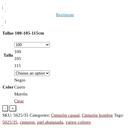
Regístrate
Tallas 100-105-115cm
100
Talla
105
115
Negro
Color
Cuero
Marrón
Clear
-
+
SKU:
5025/35
Categories:
Cinturón casual
,
Cinturón hombre
Tags:
5025/35
,
cinturon
,
piel abatanada
,
varios colores