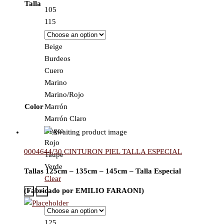
Talla
105
115
Beige
Burdeos
Cuero
Marino
Marino/Rojo
Color
Marrón
Marrón Claro
Negro
Rojo
0004644/30 CINTURON PIEL TALLA ESPECIAL
Taupe
Verde
Tallas 125cm – 135cm – 145cm – Talla Especial
Clear
(Fabricado por EMILIO FARAONI)
-
+
125