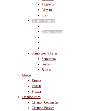
Tarjeteros
Llaveros
Lois
Cinturón Hombre
Cinturón Vestir
Cinturón Casual
Cinturón Reversible
Cinturón Tallas Grandes
Cinturón Elástico
Sombreros / Gorras
Sombreros
Gorras
Boinas
Marcas
Kronos
Perletti
Privata
Cinturón Niño
Cinturón Comunión
Cinturón Elástico