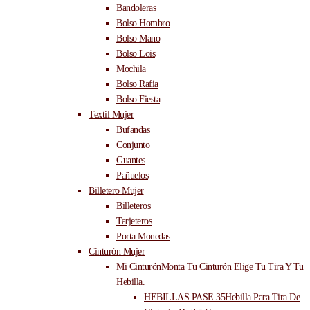
Bandoleras
Bolso Hombro
Bolso Mano
Bolso Lois
Mochila
Bolso Rafia
Bolso Fiesta
Textil Mujer
Bufandas
Conjunto
Guantes
Pañuelos
Billetero Mujer
Billeteros
Tarjeteros
Porta Monedas
Cinturón Mujer
Mi Cinturón
Monta Tu Cinturón Elige Tu Tira Y Tu
Hebilla.
HEBILLAS PASE 35
Hebilla Para Tira De