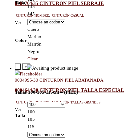
Talla
0004704/35 CINTURÓN PIEL SERRAJE
135
145
Cinturón hombre
,
Cinturón casual
Ver
Cuero
Marino
Color
Marrón
Negro
Clear
-
+
0004995/30 CINTURON PIEL ABATANADA
0004644/30 CINTURON PIEL TALLA ESPECIAL
Tallas 100-105-115cm – (PIEL)
Cinturón hombre
,
Cinturón tallas grandes
Ver
100
Talla
105
115