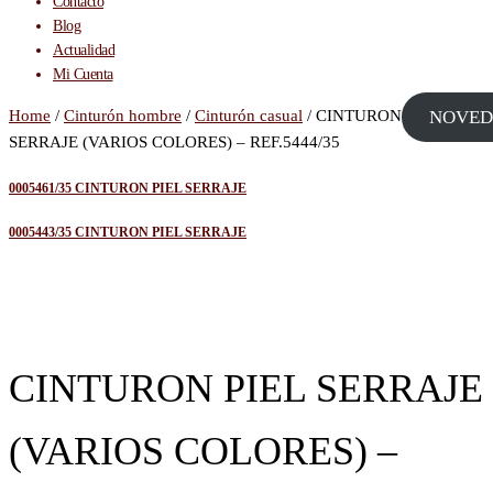
Contacto
Blog
Actualidad
Mi Cuenta
Home
/
Cinturón hombre
/
Cinturón casual
/ CINTURON PIEL
NOVED
SERRAJE (VARIOS COLORES) – REF.5444/35
0005461/35 CINTURON PIEL SERRAJE
0005443/35 CINTURON PIEL SERRAJE
HECHO EN ESPAÑA-
PIEL
CINTURON PIEL SERRAJE
(VARIOS COLORES) –