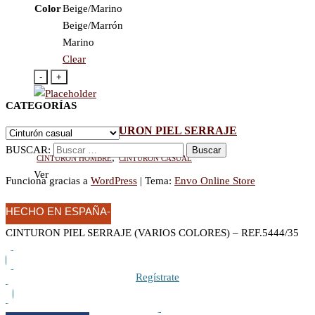
Color
Beige/Marino
Beige/Marrón
Marino
Clear
-
+
CATEGORÍAS
0005443/35 CINTURON PIEL SERRAJE
BUSCAR:
Cinturón hombre
,
Cinturón casual
Ver
Funciona gracias a
WordPress
|
Tema:
Envo Online Store
HECHO EN ESPAÑA-
PIEL
CINTURON PIEL SERRAJE (VARIOS COLORES) – REF.5444/35
Regístrate