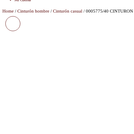
Home
/
Cinturón hombre
/
Cinturón casual
/ 0005775/40 CINTURON
5769/35 CINTURON
TRENZADO