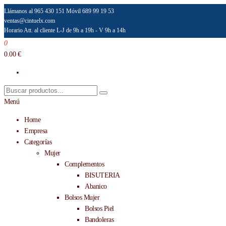
Saltar
Llámanos al 965 430 151
Móvil 689 99 19 53
ventas@cintuelx.com
al
Horario Att. al cliente L-J de 9h a 19h - V 9h a 14h
contenido
0
Emilio Faraoni
Venta al por mayor de accesorios de moda
0.00 €
Menú
Home
Empresa
Categorías
Mujer
Complementos
BISUTERIA
Abanico
Bolsos Mujer
Bolsos Piel
Bandoleras