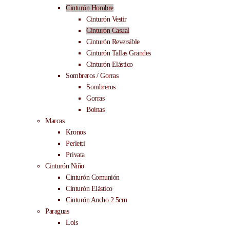
Cinturón Hombre
Cinturón Vestir
Cinturón Casual
Cinturón Reversible
Cinturón Tallas Grandes
Cinturón Elástico
Sombreros / Gorras
Sombreros
Gorras
Boinas
Marcas
Kronos
Perletti
Privata
Cinturón Niño
Cinturón Comunión
Cinturón Elástico
Cinturón Ancho 2.5cm
Paraguas
Lois