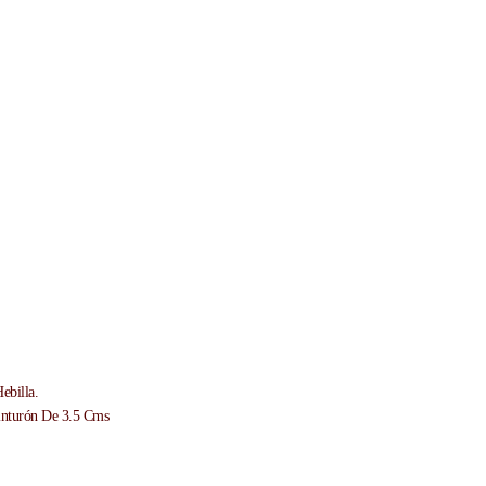
ebilla.
inturón De 3.5 Cms