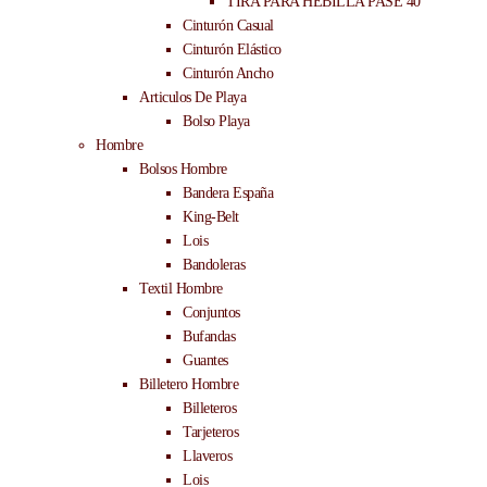
TIRA PARA HEBILLA PASE 40
Cinturón Casual
Cinturón Elástico
Cinturón Ancho
Articulos De Playa
Bolso Playa
Hombre
Bolsos Hombre
Bandera España
King-Belt
Lois
Bandoleras
Textil Hombre
Conjuntos
Bufandas
Guantes
Billetero Hombre
Billeteros
Tarjeteros
Llaveros
Lois