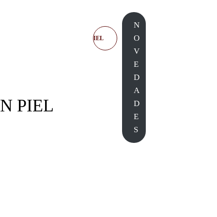
N
O
0005776/40 CINTURON PIEL
V
PUNTOS
E
D
A
N PIEL
D
E
S