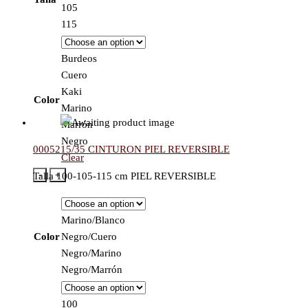
105
115
Burdeos
Cuero
Kaki
Color
Marino
Marrón
Negro
0005215/35 CINTURON PIEL REVERSIBLE
Clear
-
+
Talla 100-105-115 cm PIEL REVERSIBLE
Marino/Blanco
Color
Negro/Cuero
Negro/Marino
Negro/Marrón
100