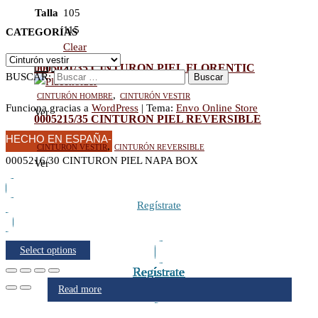
Talla
105
115
CATEGORÍAS
Clear
-
+
0005021/35 CINTURON PIEL FLORENTIC
BUSCAR:
Cinturón hombre
,
Cinturón vestir
Funciona gracias a
WordPress
|
Tema:
Envo Online Store
Ver
0005215/35 CINTURON PIEL REVERSIBLE
HECHO EN ESPAÑA-
Cinturón vestir
,
Cinturón reversible
PIEL
0005216/30 CINTURON PIEL NAPA BOX
Ver
Regístrate
Select options
Regístrate
Regístrate
Regístrate
Regístrate
Regístrate
Regístrate
Regístrate
Regístrate
Read more
Read more
Read more
Read more