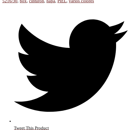
5216/30
,
box
,
cinturon
,
napa
,
PIEL
,
varios colores
Tweet This Product