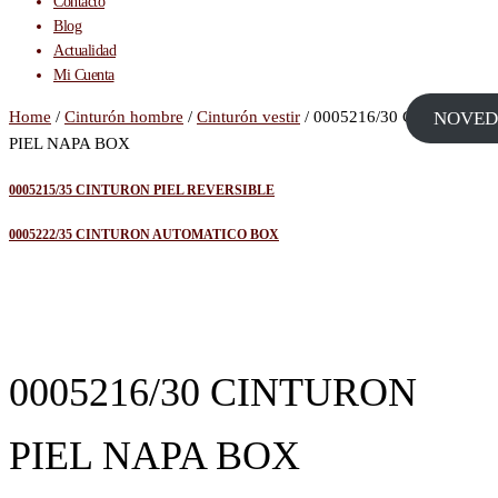
Contacto
Blog
Actualidad
Mi Cuenta
Home
/
Cinturón hombre
/
Cinturón vestir
/ 0005216/30 CINTURON
NOVED
PIEL NAPA BOX
0005215/35 CINTURON PIEL REVERSIBLE
0005222/35 CINTURON AUTOMATICO BOX
HECHO EN ESPAÑA-
PIEL
0005216/30 CINTURON
PIEL NAPA BOX