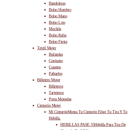
Bandoleras
Bolso Hombro
Bolso Mano
Bolso Lois
Mochila
Bolso Rafia
Bolso Fiesta
Textil Mujer
Bufandas
Conjunto
Guantes
Pañuelos
Billetero Mujer
Billeteros
Tarjeteros
Porta Monedas
Cinturón Mujer
Mi Cinturón
Monta Tu Cinturón Elige Tu Tira Y Tu
Hebilla.
HEBILLAS PASE 35
Hebilla Para Tira De