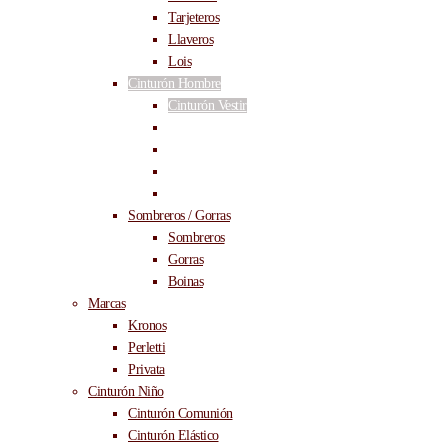
Tarjeteros
Llaveros
Lois
Cinturón Hombre
Cinturón Vestir
Cinturón Casual
Cinturón Reversible
Cinturón Tallas Grandes
Cinturón Elástico
Sombreros / Gorras
Sombreros
Gorras
Boinas
Marcas
Kronos
Perletti
Privata
Cinturón Niño
Cinturón Comunión
Cinturón Elástico