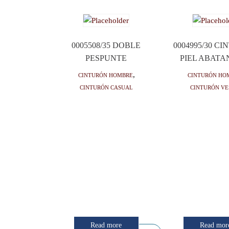
0005508/35 DOBLE
0004995/30 C
PESPUNTE
PIEL ABAT
Cinturón hombre
,
Cinturón ho
Cinturón casual
Cinturón ve
Read more
Read mor