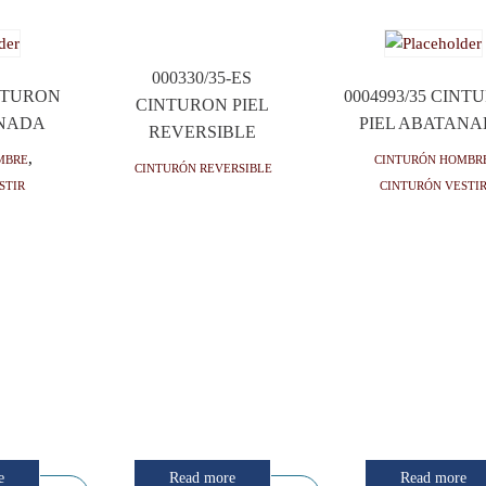
000330/35-ES
INTURON
0004993/35 CINT
CINTURON PIEL
ANADA
PIEL ABATAN
REVERSIBLE
mbre
,
Cinturón hombr
Cinturón reversible
stir
Cinturón vesti
e
Read more
Read more