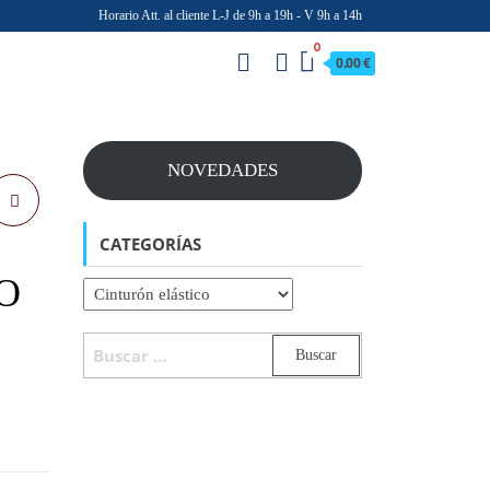
Horario Att. al cliente L-J de 9h a 19h - V 9h a 14h
0
0.00 €
NOVEDADES
CATEGORÍAS
O
BUSCAR: