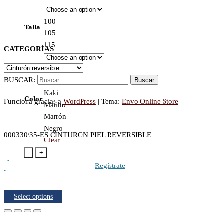
100
Talla
105
115
CATEGORÍAS
Burdeos
BUSCAR:
Cuero
Kaki
Color
Funciona gracias a
WordPress
|
Tema:
Envo Online Store
Marino
Marrón
Negro
000330/35-ES CINTURON PIEL REVERSIBLE
Clear
-
+
Regístrate
Select options