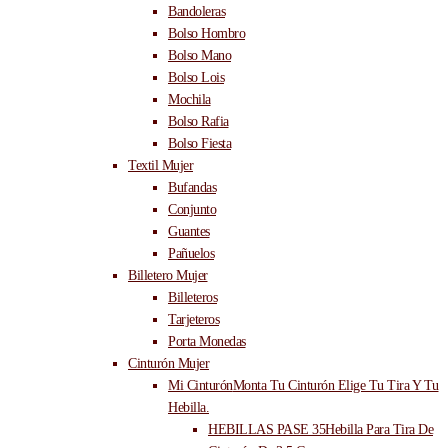
Bandoleras
Bolso Hombro
Bolso Mano
Bolso Lois
Mochila
Bolso Rafia
Bolso Fiesta
Textil Mujer
Bufandas
Conjunto
Guantes
Pañuelos
Billetero Mujer
Billeteros
Tarjeteros
Porta Monedas
Cinturón Mujer
Mi Cinturón
Monta Tu Cinturón Elige Tu Tira Y Tu
Hebilla.
HEBILLAS PASE 35
Hebilla Para Tira De