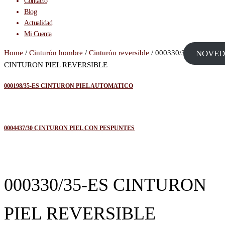
Contacto
Blog
Actualidad
Mi Cuenta
Home
/
Cinturón hombre
/
Cinturón reversible
/ 000330/35-ES
NOVED
CINTURON PIEL REVERSIBLE
000198/35-ES CINTURON PIEL AUTOMATICO
0004437/30 CINTURON PIEL CON PESPUNTES
000330/35-ES CINTURON
PIEL REVERSIBLE