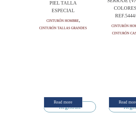
SERRAJE (V
PIEL TALLA
COLORES
ESPECIAL
REF.5444
Cinturón hombre
,
Cinturón ho
Cinturón tallas grandes
Cinturón ca
Read more
Read mor
Regístrate
Regís