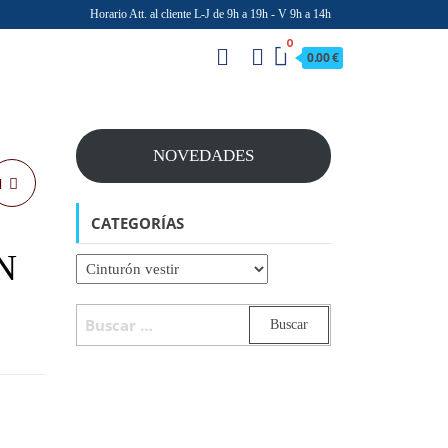
Horario Att. al cliente L-J de 9h a 19h - V 9h a 14h
0
0.00 €
NOVEDADES
N
CATEGORÍAS
N
BUSCAR: