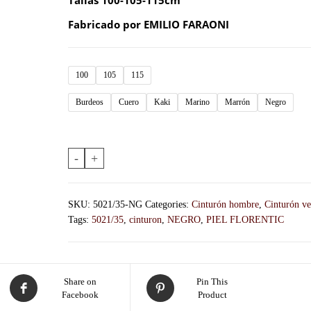
Tallas 100-105-115cm
Fabricado por EMILIO FARAONI
100
105
115
Burdeos
Cuero
Kaki
Marino
Marrón
Negro
-
+
SKU:
5021/35-NG
Categories:
Cinturón hombre
,
Cinturón ve
Tags:
5021/35
,
cinturon
,
NEGRO
,
PIEL FLORENTIC
Share on
Pin This
Facebook
Product