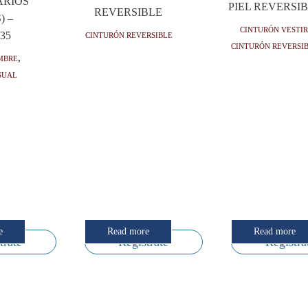
ARIOS
PIEL REVERSI
REVERSIBLE
) –
Cinturón vesti
Cinturón reversible
/35
Cinturón reversi
mbre
,
sual
e
Read more
Read more
trate
Regístrate
Regístra