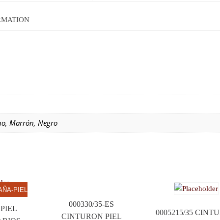
RMATION
no, Marrón, Negro
AÑA-PIEL
000330/35-ES
PIEL
0005215/35 CINT
CINTURON PIEL