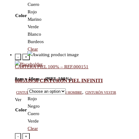
Cuero
Rojo
Color
Marino
Verde
Blanco
Burdeos
Clear
-
+
CARTERA PIEL 100% – REF.000151
8cm x 10cm – (PIEL 100%)
0005339/30 CINTURON PIEL INFINITI
Cinturón mujer
,
Cinturón hombre
,
Cinturón vestir
Rojo
Ver
Negro
Color
Cuero
Verde
Clear
-
+