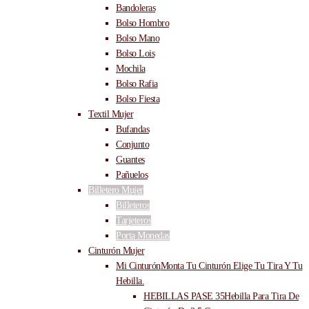
Bandoleras
Bolso Hombro
Bolso Mano
Bolso Lois
Mochila
Bolso Rafia
Bolso Fiesta
Textil Mujer
Bufandas
Conjunto
Guantes
Pañuelos
Billetero Mujer
Billeteros
Tarjeteros
Porta Monedas
Cinturón Mujer
Mi Cinturón
Monta Tu Cinturón Elige Tu Tira Y Tu
Hebilla.
HEBILLAS PASE 35
Hebilla Para Tira De