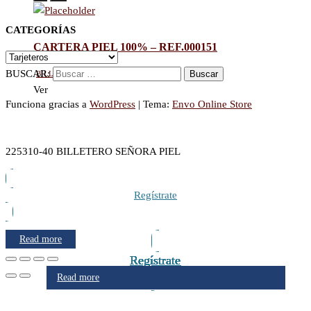
CATEGORÍAS
CARTERA PIEL 100% – REF.000151
Billetero hombre
,
Billeteros
BUSCAR:
Ver
Funciona gracias a
WordPress
|
Tema:
Envo Online Store
225310-40 BILLETERO SEÑORA PIEL
Regístrate
Read more
Regístrate
Regístrate
Regístrate
Regístrate
Regístrate
Regístrate
Regístrate
Regístrate
Read more
Read more
Read more
Read more