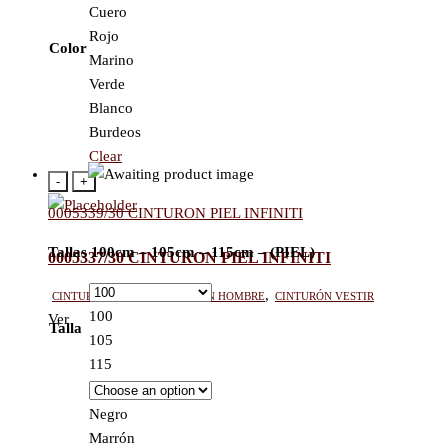
Cuero
Rojo
Color
Marino
Verde
Blanco
Burdeos
Clear
-
+
0005339/30 CINTURON PIEL INFINITI
Tallas 100cm – 105cm – 115cm – (PIEL)
0005337/30 CINTURON PIEL INFINITI
Cinturón mujer
,
Cinturón hombre
,
Cinturón vestir
100
Ver
Talla
105
115
Negro
Marrón