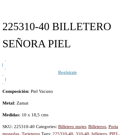
225310-40 BILLETERO
SEÑORA PIEL
Regístrate
Composición:
Piel Vacuno
Metal:
Zamat
Medidas:
10 x 18,5 cms
SKU:
225310-40
Categories:
Billetero mujer
,
Billeteros
,
Porta
monedas
,
Tarjeteros
Tags:
225310-40
,
310-40
,
billetero
,
PIEL
,