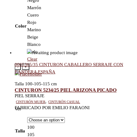
Negro
Marrón
Cuero
Rojo
Color
Marino
Beige
Blanco
Hielo
Clear
0005365/35 CINTURON CABALLERO SERRAJE CON
-
+
BANDERA ESPAÑA
Talla 100-105-115 cm
CINTURON 5234/25 PIEL ARIZONA PICADO
PIEL SERRAJE
Cinturón mujer
,
Cinturón casual
FABRICADO POR EMILIO FARAONI
Ver
100
Talla
105