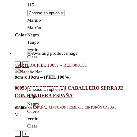
115
Marino
Marrón
Color
Negro
Taupe
Verde
Clear
-
+
CARTERA PIEL 100% – REF.000151
8cm x 10cm – (PIEL 100%)
0005365/35 CINTURON CABALLERO SERRAJE
CON BANDERA ESPAÑA
Rojo
Negro
Bandera España
,
Cinturón hombre
,
Cinturón casual
Color
Cuero
Ver
Verde
Clear
-
+