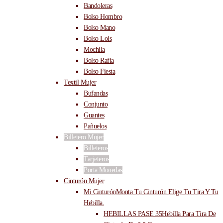
Bandoleras
Bolso Hombro
Bolso Mano
Bolso Lois
Mochila
Bolso Rafia
Bolso Fiesta
Textil Mujer
Bufandas
Conjunto
Guantes
Pañuelos
Billetero Mujer
Billeteros
Tarjeteros
Porta Monedas
Cinturón Mujer
Mi Cinturón
Monta Tu Cinturón Elige Tu Tira Y Tu
Hebilla.
HEBILLAS PASE 35
Hebilla Para Tira De