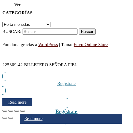
Ver
CATEGORÍAS
BUSCAR:
Funciona gracias a
WordPress
|
Tema:
Envo Online Store
225309-42 BILLETERO SEÑORA PIEL
Regístrate
Read more
Regístrate
Regístrate
Regístrate
Regístrate
Regístrate
Regístrate
Regístrate
Regístrate
Read more
Read more
Read more
Read more