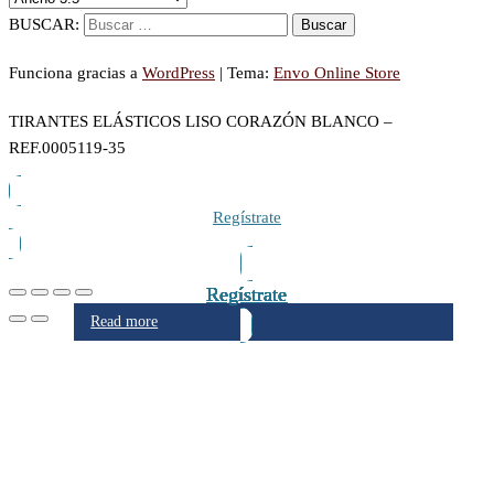
BUSCAR:
Funciona gracias a
WordPress
|
Tema:
Envo Online Store
TIRANTES ELÁSTICOS LISO CORAZÓN BLANCO –
REF.0005119-35
Regístrate
Regístrate
Regístrate
Regístrate
Regístrate
Regístrate
Regístrate
Regístrate
Regístrate
Read more
Read more