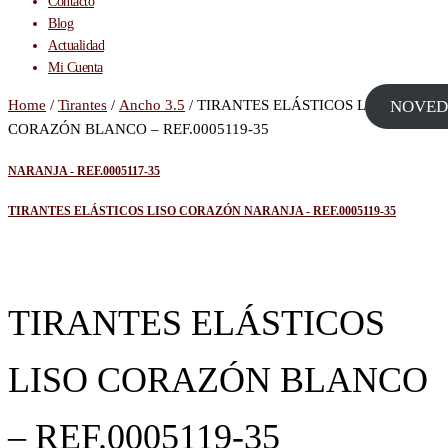
Contacto
Blog
Actualidad
Mi Cuenta
Home
/
Tirantes
/
Ancho 3.5
/ TIRANTES ELÁSTICOS LISO
NOVED
CORAZÓN BLANCO – REF.0005119-35
NARANJA - REF.0005117-35
TIRANTES ELÁSTICOS LISO CORAZÓN NARANJA - REF.0005119-35
TIRANTES ELÁSTICOS
LISO CORAZÓN BLANCO
– REF.0005119-35