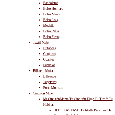
Bandoleras
Bolso Hombro
Bolso Mano
Bolso Lois
Mochila
Bolso Rafia
Bolso Fiesta
Textil Mujer
Bufandas
Conjunto
Guantes
Pañuelos
Billetero Mujer
Billeteros
Tarjeteros
Porta Monedas
Cinturón Mujer
Mi Cinturón
Monta Tu Cinturón Elige Tu Tira Y Tu
Hebilla.
HEBILLAS PASE 35
Hebilla Para Tira De