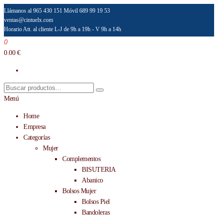
Saltar
Llámanos al 965 430 151
Móvil 689 99 19 53
ventas@cintuelx.com
al
Horario Att. al cliente L-J de 9h a 19h - V 9h a 14h
contenido
0
Emilio Faraoni
Venta al por mayor de accesorios de moda
0.00 €
Menú
Home
Empresa
Categorías
Mujer
Complementos
BISUTERIA
Abanico
Bolsos Mujer
Bolsos Piel
Bandoleras