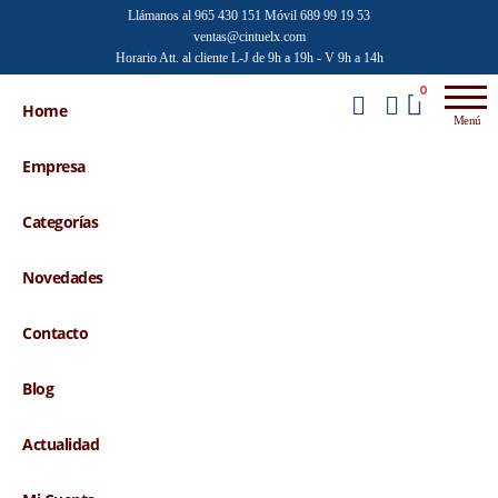
Saltar
Llámanos al 965 430 151
Móvil 689 99 19 53
ventas@cintuelx.com
al
Horario Att. al cliente L-J de 9h a 19h - V 9h a 14h
contenido
Emilio
Venta al
0
por
Home
Faraoni
Menú
mayor de
accesorios
Empresa
de moda
Categorías
Novedades
Contacto
Blog
Actualidad