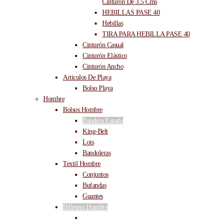
Cinturón De 3.5 Cms
HEBILLAS PASE 40
Hebillas
TIRA PARA HEBILLA PASE 40
Cinturón Casual
Cinturón Elástico
Cinturón Ancho
Articulos De Playa
Bolso Playa
Hombre
Bolsos Hombre
Bandera España
King-Belt
Lois
Bandoleras
Textil Hombre
Conjuntos
Bufandas
Guantes
Billetero Hombre
Billeteros