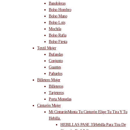
Bandoleras
Bolso Hombro
Bolso Mano
Bolso Lois
Mochila
Bolso Rafia
Bolso Fiesta
Textil Mujer
Bufandas
Conjunto
Guantes
Pañuelos
Billetero Mujer
Billeteros
Tarjeteros
Porta Monedas
Cinturón Mujer
Mi Cinturón
Monta Tu Cinturón Elige Tu Tira Y Tu
Hebilla.
HEBILLAS PASE 35
Hebilla Para Tira De