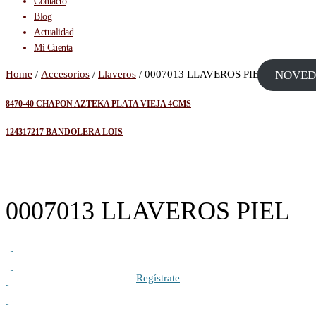
Contacto
Blog
Actualidad
Mi Cuenta
Home
/
Accesorios
/
Llaveros
/ 0007013 LLAVEROS PIEL
NOVED
8470-40 CHAPON AZTEKA PLATA VIEJA 4CMS
124317217 BANDOLERA LOIS
0007013 LLAVEROS PIEL
Regístrate