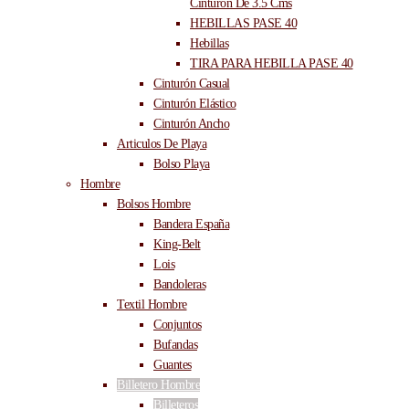
Cinturón De 3.5 Cms
HEBILLAS PASE 40
Hebillas
TIRA PARA HEBILLA PASE 40
Cinturón Casual
Cinturón Elástico
Cinturón Ancho
Articulos De Playa
Bolso Playa
Hombre
Bolsos Hombre
Bandera España
King-Belt
Lois
Bandoleras
Textil Hombre
Conjuntos
Bufandas
Guantes
Billetero Hombre
Billeteros