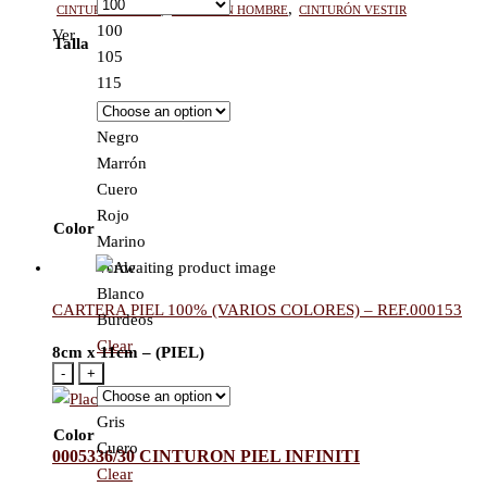
Cinturón mujer
,
Cinturón hombre
,
Cinturón vestir
100
Ver
Talla
105
115
Negro
Marrón
Cuero
Rojo
Color
Marino
Verde
Blanco
CARTERA PIEL 100% (VARIOS COLORES) – REF.000153
Burdeos
Clear
8cm x 11cm – (PIEL)
-
+
Gris
Color
Cuero
0005336/30 CINTURON PIEL INFINITI
Clear