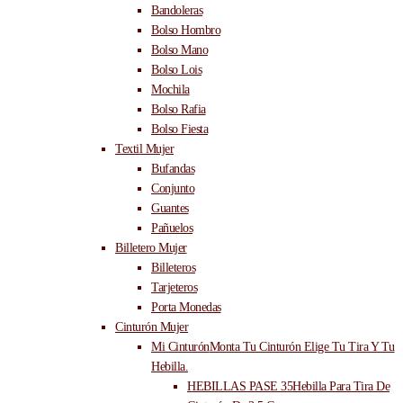
Bandoleras
Bolso Hombro
Bolso Mano
Bolso Lois
Mochila
Bolso Rafia
Bolso Fiesta
Textil Mujer
Bufandas
Conjunto
Guantes
Pañuelos
Billetero Mujer
Billeteros
Tarjeteros
Porta Monedas
Cinturón Mujer
Mi Cinturón
Monta Tu Cinturón Elige Tu Tira Y Tu
Hebilla.
HEBILLAS PASE 35
Hebilla Para Tira De