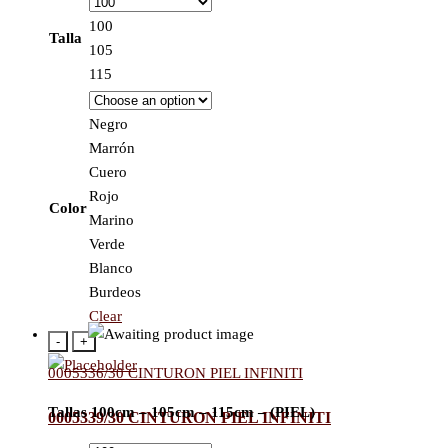
100
Talla
105
115
Negro
Marrón
Cuero
Rojo
Color
Marino
Verde
Blanco
Burdeos
Clear
-
+
0005336/30 CINTURON PIEL INFINITI
Tallas 100cm – 105cm – 115cm – (PIEL)
0005339/30 CINTURON PIEL INFINITI