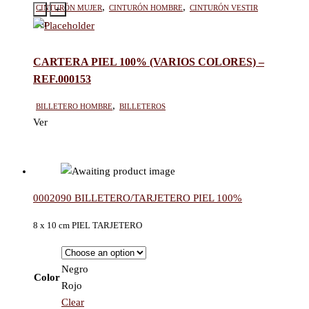
Cinturón mujer
,
Cinturón hombre
,
Cinturón vestir
-
+
Ver
CARTERA PIEL 100% (VARIOS COLORES) –
REF.000153
Billetero hombre
,
Billeteros
Ver
0002090 BILLETERO/TARJETERO PIEL 100%
8
x 10 cm PIEL TARJETERO
Negro
Color
Rojo
Clear