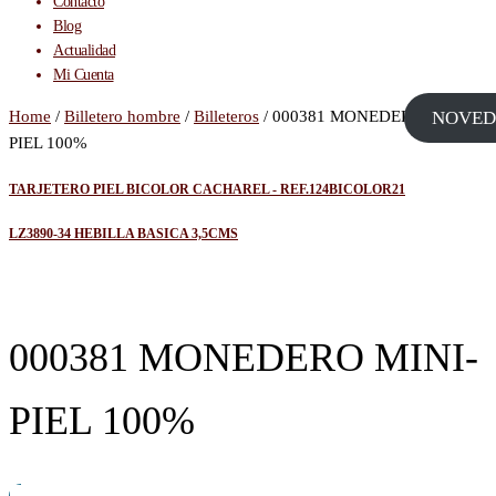
Contacto
Blog
Actualidad
Mi Cuenta
Home
/
Billetero hombre
/
Billeteros
/ 000381 MONEDERO MINI-
NOVED
PIEL 100%
TARJETERO PIEL BICOLOR CACHAREL - REF.124BICOLOR21
LZ3890-34 HEBILLA BASICA 3,5CMS
000381 MONEDERO MINI-
PIEL 100%