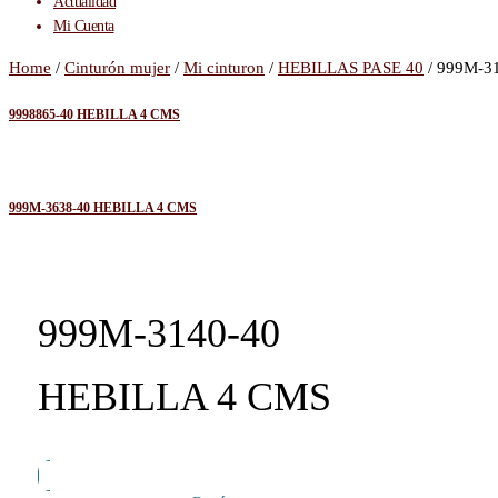
Actualidad
Mi Cuenta
Home
/
Cinturón mujer
/
Mi cinturon
/
HEBILLAS PASE 40
/ 999M-3
9998865-40 HEBILLA 4 CMS
999M-3638-40 HEBILLA 4 CMS
999M-3140-40
HEBILLA 4 CMS