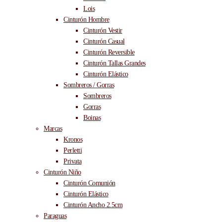
Lois
Cinturón Hombre
Cinturón Vestir
Cinturón Casual
Cinturón Reversible
Cinturón Tallas Grandes
Cinturón Elástico
Sombreros / Gorras
Sombreros
Gorras
Boinas
Marcas
Kronos
Perletti
Privata
Cinturón Niño
Cinturón Comunión
Cinturón Elástico
Cinturón Ancho 2.5cm
Paraguas