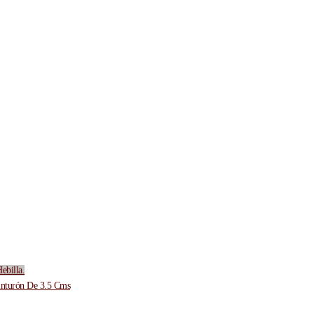
ebilla.
inturón De 3.5 Cms