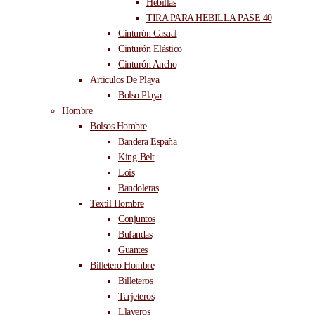
Hebillas
TIRA PARA HEBILLA PASE 40
Cinturón Casual
Cinturón Elástico
Cinturón Ancho
Articulos De Playa
Bolso Playa
Hombre
Bolsos Hombre
Bandera España
King-Belt
Lois
Bandoleras
Textil Hombre
Conjuntos
Bufandas
Guantes
Billetero Hombre
Billeteros
Tarjeteros
Llaveros