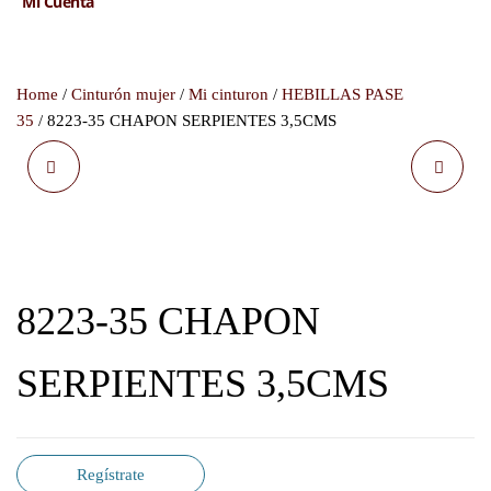
Mi Cuenta
Home
/
Cinturón mujer
/
Mi cinturon
/
HEBILLAS PASE
35
/ 8223-35 CHAPON SERPIENTES 3,5CMS
M-6299-35 HEBILLA
8470-40 CHAPON
BASICA 3,5CMS
AZTEKA PLATA VIEJA
4CMS
8223-35 CHAPON
SERPIENTES 3,5CMS
Regístrate