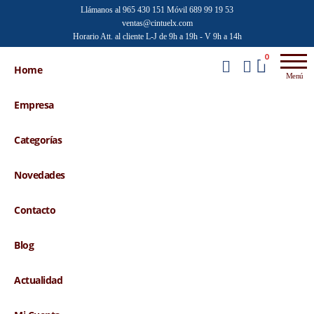
Saltar
Llámanos al 965 430 151
Móvil 689 99 19 53
ventas@cintuelx.com
al
Horario Att. al cliente L-J de 9h a 19h - V 9h a 14h
contenido
Emilio
Venta al
0
por
Home
Faraoni
Menú
mayor de
accesorios
Empresa
de moda
Categorías
Novedades
Contacto
Blog
Actualidad