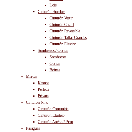
Lois
Cinturón Hombre
Cinturón Vestir
Cinturón Casual
Cinturón Reversible
Cinturón Tallas Grandes
Cinturón Elástico
Sombreros / Gorras
Sombreros
Gorras
Boinas
Marcas
Kronos
Perletti
Privata
Cinturón Niño
Cinturón Comunión
Cinturón Elástico
Cinturón Ancho 2.5cm
Paraguas