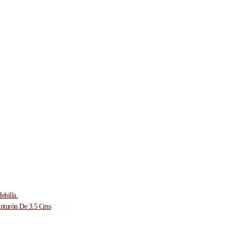
ebilla.
inturón De 3.5 Cms