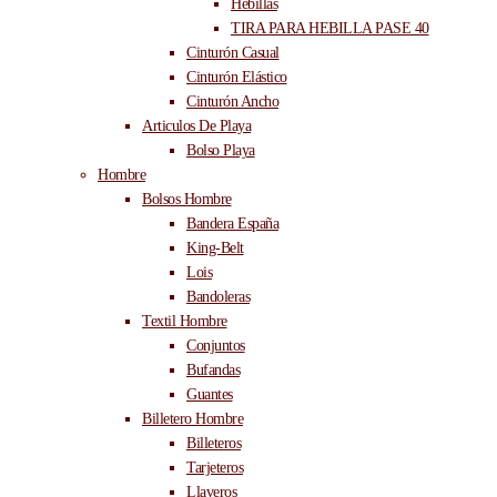
Hebillas
TIRA PARA HEBILLA PASE 40
Cinturón Casual
Cinturón Elástico
Cinturón Ancho
Articulos De Playa
Bolso Playa
Hombre
Bolsos Hombre
Bandera España
King-Belt
Lois
Bandoleras
Textil Hombre
Conjuntos
Bufandas
Guantes
Billetero Hombre
Billeteros
Tarjeteros
Llaveros