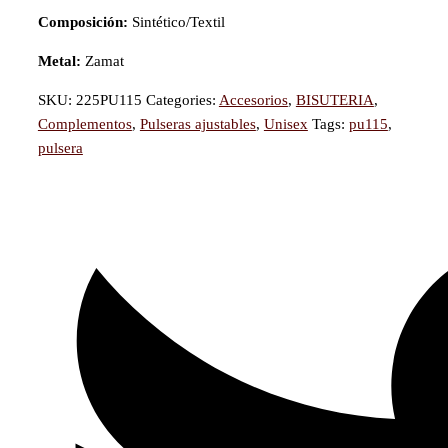
Composición:
Sintético/Textil
Metal:
Zamat
SKU:
225PU115
Categories:
Accesorios
,
BISUTERIA
,
Complementos
,
Pulseras ajustables
,
Unisex
Tags:
pu115
,
pulsera