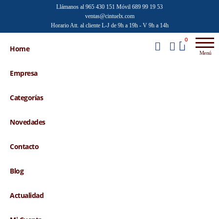
Saltar
Llámanos al 965 430 151
Móvil 689 99 19 53
ventas@cintuelx.com
al
Horario Att. al cliente L-J de 9h a 19h - V 9h a 14h
contenido
Emilio
Venta al
0
por
Home
Faraoni
Menú
mayor de
accesorios
Empresa
de moda
Categorías
Novedades
Contacto
Blog
Actualidad