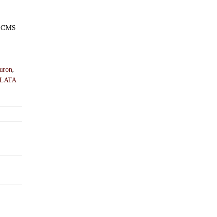
 CMS
turon
,
LATA