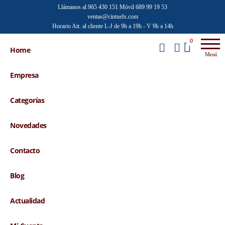
Saltar
Llámanos al 965 430 151
Móvil 689 99 19 53
ventas@cintuelx.com
al
Horario Att. al cliente L-J de 9h a 19h - V 9h a 14h
contenido
Emilio
Venta al
0
por
Home
Faraoni
Menú
mayor de
accesorios
Empresa
de moda
Categorías
Novedades
Contacto
Blog
Actualidad