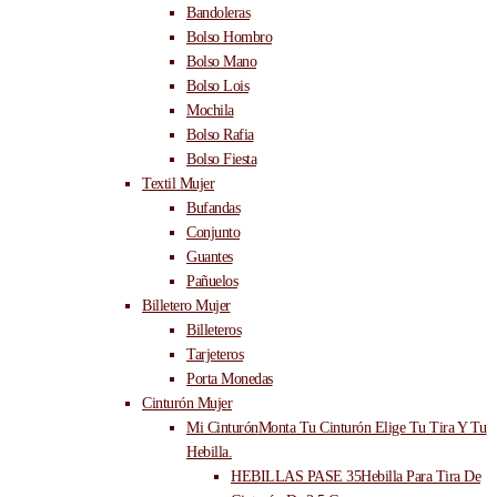
Bandoleras
Bolso Hombro
Bolso Mano
Bolso Lois
Mochila
Bolso Rafia
Bolso Fiesta
Textil Mujer
Bufandas
Conjunto
Guantes
Pañuelos
Billetero Mujer
Billeteros
Tarjeteros
Porta Monedas
Cinturón Mujer
Mi Cinturón
Monta Tu Cinturón Elige Tu Tira Y Tu
Hebilla.
HEBILLAS PASE 35
Hebilla Para Tira De