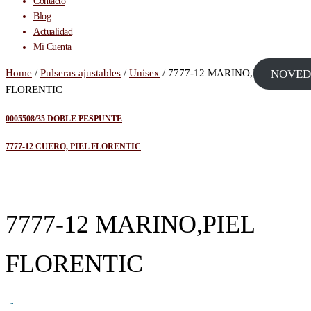
Contacto
Blog
Actualidad
Mi Cuenta
Home
/
Pulseras ajustables
/
Unisex
/ 7777-12 MARINO,PIEL
NOVED
FLORENTIC
0005508/35 DOBLE PESPUNTE
7777-12 CUERO, PIEL FLORENTIC
7777-12 MARINO,PIEL
FLORENTIC