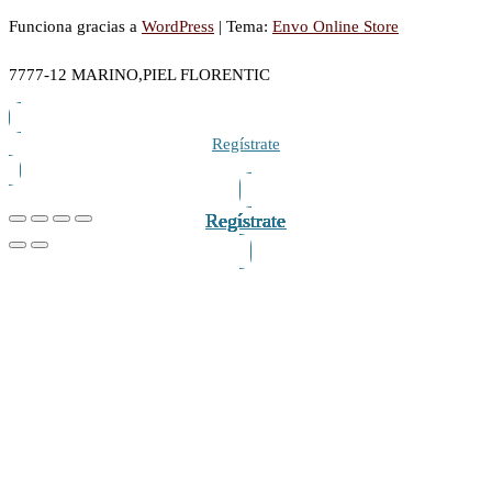
Funciona gracias a
WordPress
|
Tema:
Envo Online Store
7777-12 MARINO,PIEL FLORENTIC
Regístrate
Regístrate
Regístrate
Regístrate
Regístrate
Regístrate
Regístrate
Regístrate
Regístrate