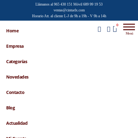
Saltar
Llámanos al 965 430 151
Móvil 689 99 19 53
ventas@cintuelx.com
al
Horario Att. al cliente L-J de 9h a 19h - V 9h a 14h
contenido
Emilio
Venta al
0
por
Home
Faraoni
Menú
mayor de
accesorios
Empresa
de moda
Categorías
Novedades
Contacto
Blog
Actualidad