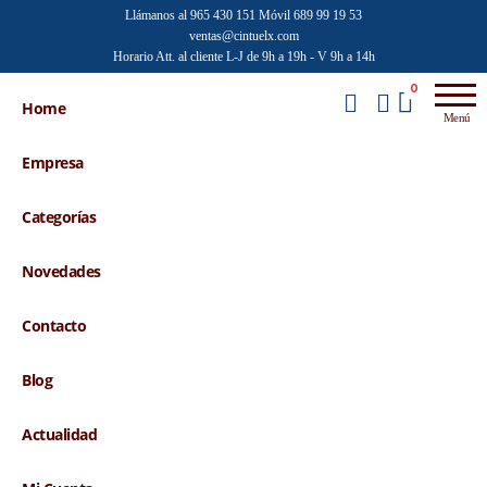
Saltar
Llámanos al 965 430 151
Móvil 689 99 19 53
ventas@cintuelx.com
al
Horario Att. al cliente L-J de 9h a 19h - V 9h a 14h
contenido
Emilio
Venta al
0
por
Home
Faraoni
Menú
mayor de
accesorios
Empresa
de moda
Categorías
Novedades
Contacto
Blog
Actualidad