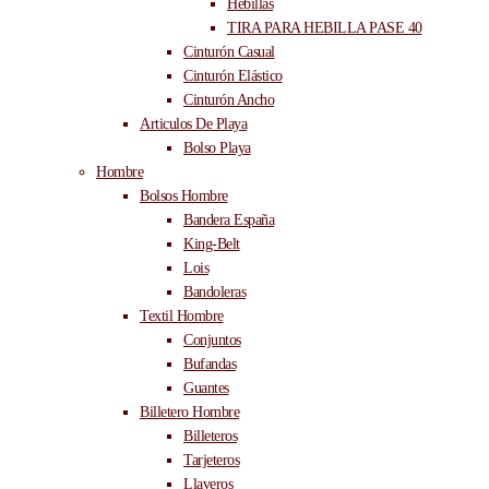
Hebillas
TIRA PARA HEBILLA PASE 40
Cinturón Casual
Cinturón Elástico
Cinturón Ancho
Articulos De Playa
Bolso Playa
Hombre
Bolsos Hombre
Bandera España
King-Belt
Lois
Bandoleras
Textil Hombre
Conjuntos
Bufandas
Guantes
Billetero Hombre
Billeteros
Tarjeteros
Llaveros