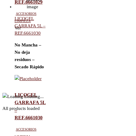
REF.6661029
Accesorios
LICOGEL
limpieza
GARRAFA 5L –
Ver
REF.6661030
No Mancha –
No deja
residuos –
Secado Rápido
LICOGEL
Loading...
GARRAFA 5L
All products loaded
–
REF.6661030
Accesorios