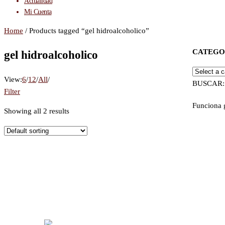
Actualidad
Mi Cuenta
Home
/ Products tagged “gel hidroalcoholico”
CATEGO
gel hidroalcoholico
View:
6
/
12
/
All
/
BUSCAR:
Filter
Funciona 
Showing all 2 results