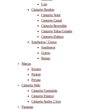
Lois
Cinturón Hombre
Cinturón Vestir
Cinturón Casual
Cinturón Reversible
Cinturón Tallas Grandes
Cinturón Elástico
Sombreros / Gorras
Sombreros
Gorras
Boinas
Marcas
Kronos
Perletti
Privata
Cinturón Niño
Cinturón Comunión
Cinturón Elástico
Cinturón Ancho 2.5cm
Paraguas