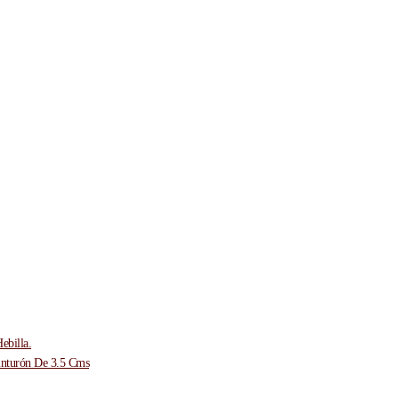
ebilla.
inturón De 3.5 Cms