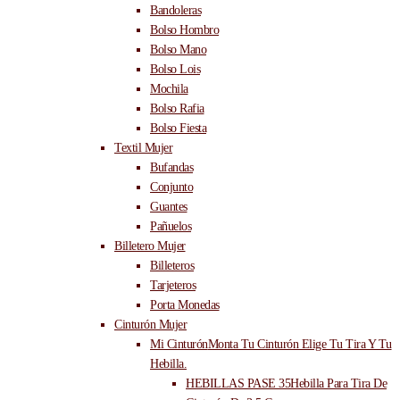
Bandoleras
Bolso Hombro
Bolso Mano
Bolso Lois
Mochila
Bolso Rafia
Bolso Fiesta
Textil Mujer
Bufandas
Conjunto
Guantes
Pañuelos
Billetero Mujer
Billeteros
Tarjeteros
Porta Monedas
Cinturón Mujer
Mi Cinturón
Monta Tu Cinturón Elige Tu Tira Y Tu
Hebilla.
HEBILLAS PASE 35
Hebilla Para Tira De