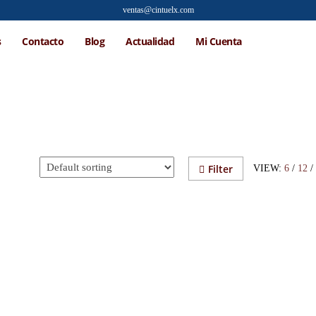
ventas@cintuelx.com
s
Contacto
Blog
Actualidad
Mi Cuenta
Filter
VIEW:
6
/
12
/