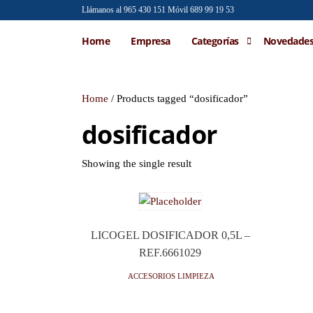
Saltar
Llámanos al 965 430 151
Móvil 689 99 19 53
al
Emilio
Venta al
Home
Empresa
Categorías
Novedade
contenido
por
Faraoni
mayor de
accesorios
de moda
Home
/ Products tagged “dosificador”
dosificador
Showing the single result
LICOGEL DOSIFICADOR 0,5L –
REF.6661029
Accesorios limpieza