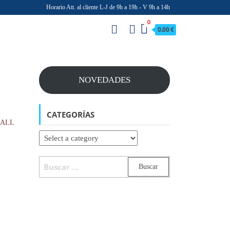
Horario Att. al cliente L-J de 9h a 19h - V 9h a 14h
0
0.00 €
NOVEDADES
CATEGORÍAS
ALL
BUSCAR: