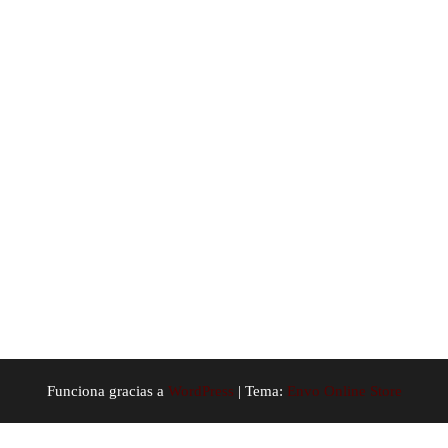
Funciona gracias a
WordPress
|
Tema:
Envo Online Store