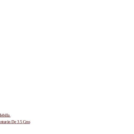
ebilla.
inturón De 3.5 Cms