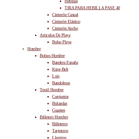
Hebillas
TIRA PARA HEBILLA PASE 40
Cinturón Casual
Cinturón Elástico
Cinturón Ancho
Articulos De Playa
Bolso Playa
Hombre
Bolsos Hombre
Bandera España
King-Belt
Lois
Bandoleras
Textil Hombre
Conjuntos
Bufandas
Guantes
Billetero Hombre
Billeteros
Tarjeteros
Llaveros