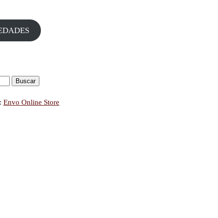
EDADES
:
Envo Online Store