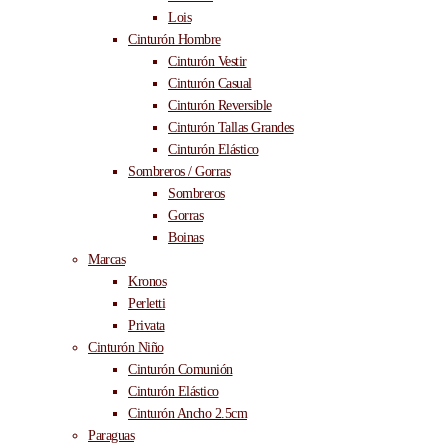
Lois
Cinturón Hombre
Cinturón Vestir
Cinturón Casual
Cinturón Reversible
Cinturón Tallas Grandes
Cinturón Elástico
Sombreros / Gorras
Sombreros
Gorras
Boinas
Marcas
Kronos
Perletti
Privata
Cinturón Niño
Cinturón Comunión
Cinturón Elástico
Cinturón Ancho 2.5cm
Paraguas