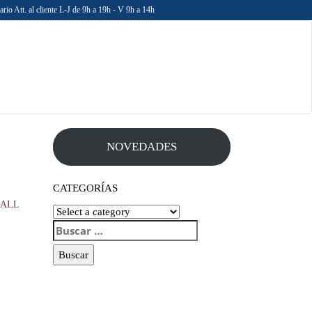
rio Att. al cliente L-J de 9h a 19h - V 9h a 14h
NOVEDADES
CATEGORÍAS
ALL
BUSCAR: