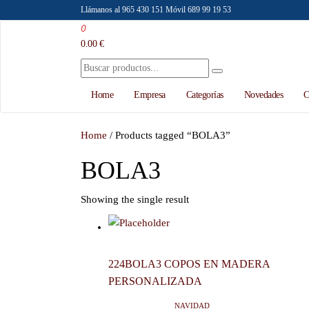
Saltar
Llámanos al 965 430 151
Móvil 689 99 19 53
al
0
Emilio Faraoni
Venta al por mayor de accesorios de moda
contenido
0.00 €
Home
Empresa
Categorías
Novedades
C
Home
/ Products tagged “BOLA3”
BOLA3
Showing the single result
224BOLA3 COPOS EN MADERA
PERSONALIZADA
NAVIDAD