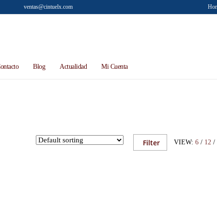
ventas@cintuelx.com
Hora
ontacto
Blog
Actualidad
Mi Cuenta
Filter
VIEW:
6
/
12
/