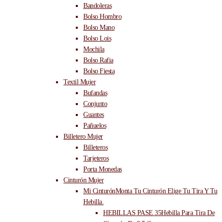
Bandoleras
Bolso Hombro
Bolso Mano
Bolso Lois
Mochila
Bolso Rafia
Bolso Fiesta
Textil Mujer
Bufandas
Conjunto
Guantes
Pañuelos
Billetero Mujer
Billeteros
Tarjeteros
Porta Monedas
Cinturón Mujer
Mi Cinturón
Monta Tu Cinturón Elige Tu Tira Y Tu
Hebilla.
HEBILLAS PASE 35
Hebilla Para Tira De