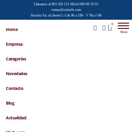
Saltar
Llámanos al 965 430 151
Móvil 689 99 19 53
ventas@cintuelx.com
al
Horario Att. al cliente L-J de 9h a 19h - V 9h a 14h
contenido
Emilio
Venta al
0
por
Home
Faraoni
Menú
mayor de
accesorios
Empresa
de moda
Categorías
Novedades
Contacto
Blog
Actualidad