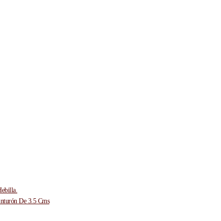
ebilla.
inturón De 3.5 Cms