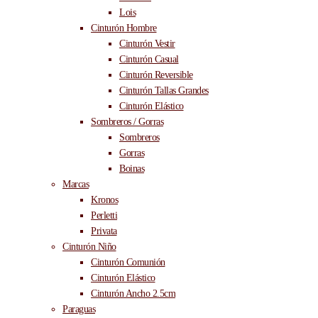
Lois
Cinturón Hombre
Cinturón Vestir
Cinturón Casual
Cinturón Reversible
Cinturón Tallas Grandes
Cinturón Elástico
Sombreros / Gorras
Sombreros
Gorras
Boinas
Marcas
Kronos
Perletti
Privata
Cinturón Niño
Cinturón Comunión
Cinturón Elástico
Cinturón Ancho 2.5cm
Paraguas