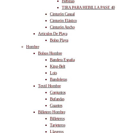
Hebillas
TIRA PARA HEBILLA PASE 40
Cinturón Casual
Cinturón Elástico
Cinturón Ancho
Articulos De Playa
Bolso Playa
Hombre
Bolsos Hombre
Bandera España
King-Belt
Lois
Bandoleras
Textil Hombre
Conjuntos
Bufandas
Guantes
Billetero Hombre
Billeteros
Tarjeteros
Llaveros