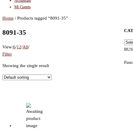
Actualidad
Mi Cuenta
Home
/ Products tagged “8091-35”
CA
8091-35
View:
6
/
12
/
All
/
BUS
Filter
Func
Showing the single result