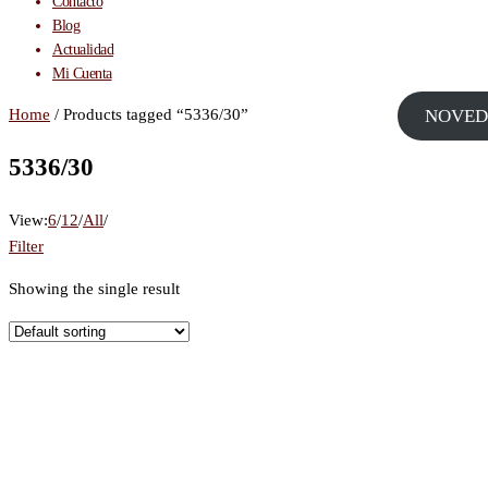
Contacto
Blog
Actualidad
Mi Cuenta
Home
/ Products tagged “5336/30”
NOVED
5336/30
View:
6
/
12
/
All
/
Filter
Showing the single result