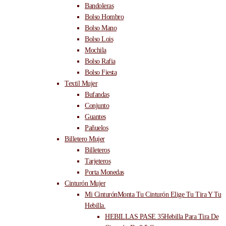
Bandoleras
Bolso Hombro
Bolso Mano
Bolso Lois
Mochila
Bolso Rafia
Bolso Fiesta
Textil Mujer
Bufandas
Conjunto
Guantes
Pañuelos
Billetero Mujer
Billeteros
Tarjeteros
Porta Monedas
Cinturón Mujer
Mi Cinturón
Monta Tu Cinturón Elige Tu Tira Y Tu
Hebilla.
HEBILLAS PASE 35
Hebilla Para Tira De