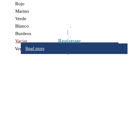
Rojo
Marino
Verde
Blanco
Burdeos
Regístrate
Regístrate
Vaciar
Add to cart
Ver
Read more