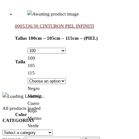
0005336/30 CINTURON PIEL INFINITI
Tallas 100cm – 105cm – 115cm – (PIEL)
100
Talla
105
115
Negro
Marrón
Loading...
Cuero
All products loaded
Rojo
Color
Marino
CATEGORÍAS
Verde
Blanco