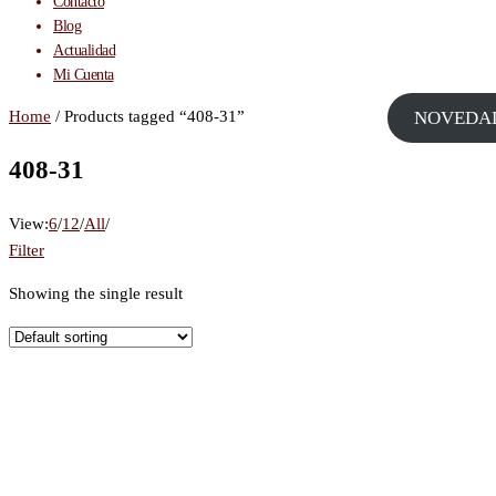
Contacto
Blog
Actualidad
Mi Cuenta
Home
/ Products tagged “408-31”
NOVEDA
408-31
View:
6
/
12
/
All
/
Filter
Showing the single result