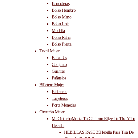
Bandoleras
Bolso Hombro
Bolso Mano
Bolso Lois
Mochila
Bolso Rafia
Bolso Fiesta
Textil Mujer
Bufandas
Conjunto
Guantes
Pañuelos
Billetero Mujer
Billeteros
Tarjeteros
Porta Monedas
Cinturón Mujer
Mi Cinturón
Monta Tu Cinturón Elige Tu Tira Y Tu
Hebilla.
HEBILLAS PASE 35
Hebilla Para Tira De