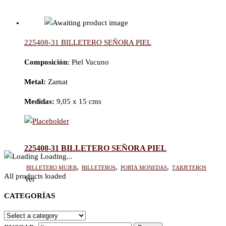
225408-31 BILLETERO SEÑORA PIEL
Composición:
Piel Vacuno
Metal:
Zamat
Medidas:
9,05 x 15 cms
225408-31 BILLETERO SEÑORA PIEL
Loading...
Billetero mujer
,
Billeteros
,
Porta monedas
,
Tarjeteros
All products loaded
Ver
CATEGORÍAS