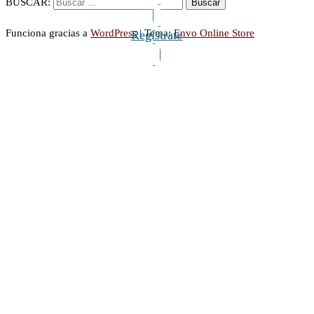
BUSCAR:
Funciona gracias a
WordPress
|
Tema:
Envo Online Store
Regístrate
Regístrate