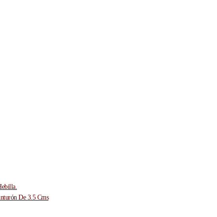
ebilla.
inturón De 3.5 Cms