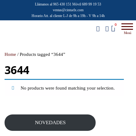
Saltar
Llámanos al 965 430 151
Móvil 689 99 19 53
ventas@cintuelx.com
al
Horario Att. al cliente L-J de 9h a 19h - V 9h a 14h
contenido
Emilio
Venta al
0
por
Faraoni
Menú
mayor de
accesorios
de moda
Home
/ Products tagged “3644”
3644
No products were found matching your selection.
NOVEDADES