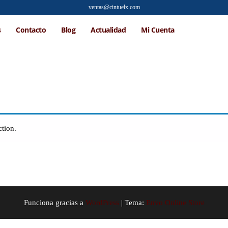
ventas@cintuelx.com
s
Contacto
Blog
Actualidad
Mi Cuenta
tion.
Funciona gracias a
WordPress
|
Tema:
Envo Online Store