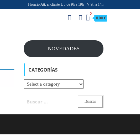
Horario Att. al cliente L-J de 9h a 19h - V 9h a 14h
0
0.00 €
NOVEDADES
CATEGORÍAS
BUSCAR: