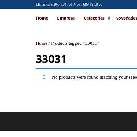
Saltar
Llámanos al 965 430 151
Móvil 689 99 19 53
al
Emilio
Venta al
Home
Empresa
Categorías
Novedade
contenido
por
Faraoni
mayor de
accesorios
de moda
Home
/ Products tagged “33031”
33031
No products were found matching your selec