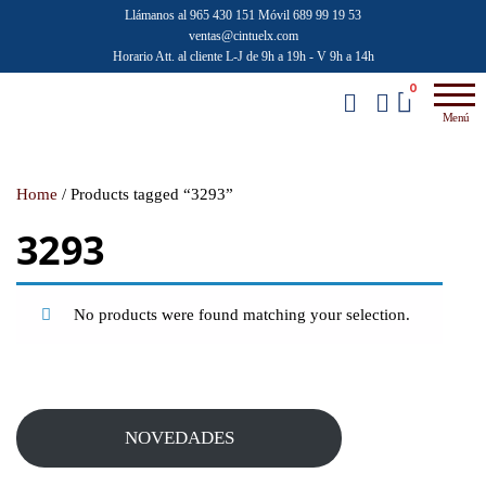
Saltar
Llámanos al 965 430 151
Móvil 689 99 19 53
ventas@cintuelx.com
al
Horario Att. al cliente L-J de 9h a 19h - V 9h a 14h
contenido
Emilio
Venta al
0
por
Faraoni
Menú
mayor de
accesorios
de moda
Home
/ Products tagged “3293”
3293
No products were found matching your selection.
NOVEDADES