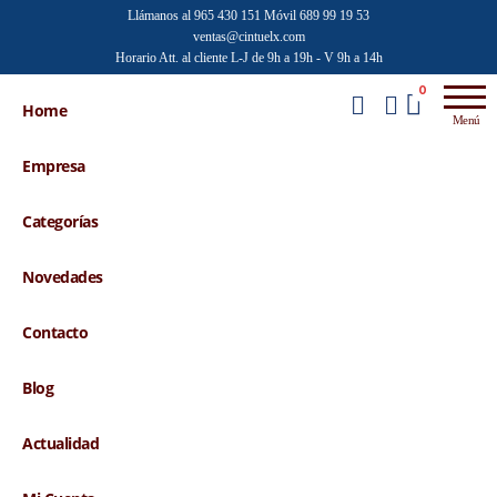
Saltar
Llámanos al 965 430 151
Móvil 689 99 19 53
ventas@cintuelx.com
al
Horario Att. al cliente L-J de 9h a 19h - V 9h a 14h
contenido
Emilio
Venta al
0
por
Home
Faraoni
Menú
mayor de
accesorios
Empresa
de moda
Categorías
Novedades
Contacto
Blog
Actualidad