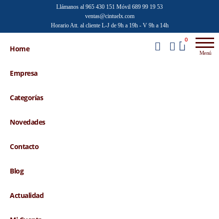
Saltar
Llámanos al 965 430 151
Móvil 689 99 19 53
ventas@cintuelx.com
al
Horario Att. al cliente L-J de 9h a 19h - V 9h a 14h
contenido
Emilio
Venta al
0
por
Home
Faraoni
Menú
mayor de
accesorios
Empresa
de moda
Categorías
Novedades
Contacto
Blog
Actualidad